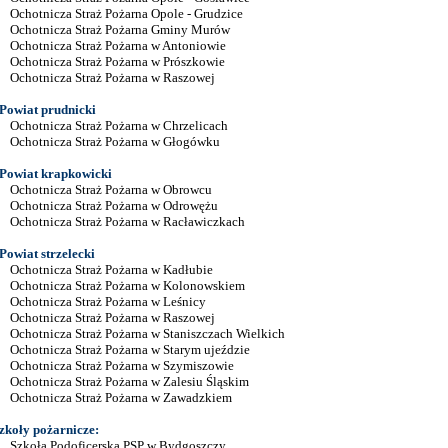
Ochotnicza Straż Pożarna Opole - Grudzice
Ochotnicza Straż Pożarna Gminy Murów
Ochotnicza Straż Pożarna w Antoniowie
Ochotnicza Straż Pożarna w Prószkowie
Ochotnicza Straż Pożarna w Raszowej
Powiat prudnicki
Ochotnicza Straż Pożarna w Chrzelicach
Ochotnicza Straż Pożarna w Głogówku
Powiat krapkowicki
Ochotnicza Straż Pożarna w Obrowcu
Ochotnicza Straż Pożarna w Odrowężu
Ochotnicza Straż Pożarna w Racławiczkach
Powiat strzelecki
Ochotnicza Straż Pożarna w Kadłubie
Ochotnicza Straż Pożarna w Kolonowskiem
Ochotnicza Straż Pożarna w Leśnicy
Ochotnicza Straż Pożarna w Raszowej
Ochotnicza Straż Pożarna w Staniszczach Wielkich
Ochotnicza Straż Pożarna w Starym ujeździe
Ochotnicza Straż Pożarna w Szymiszowie
Ochotnicza Straż Pożarna w Zalesiu Śląskim
Ochotnicza Straż Pożarna w Zawadzkiem
zkoły pożarnicze:
Szkoła Podoficerska PSP w Bydgoszczy