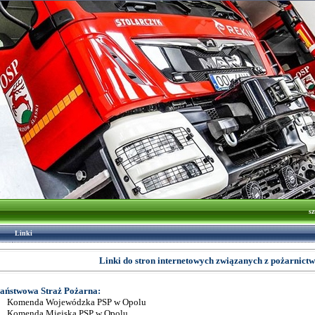
sz
Linki
Linki do stron internetowych związanych z pożarnict
aństwowa Straż Pożarna:
Komenda Wojewódzka PSP w Opolu
Komenda Miejska PSP w Opolu