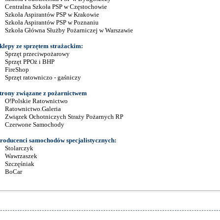
Centralna Szkoła PSP w Częstochowie
Szkoła Aspirantów PSP w Krakowie
Szkoła Aspirantów PSP w Poznaniu
Szkoła Główna Służby Pożarniczej w Warszawie
klepy ze sprzętem strażackim:
Sprzęt przeciwpożarowy
Sprzęt PPOż i BHP
FireShop
Sprzęt ratowniczo - gaśniczy
trony związane z pożarnictwem
O!Polskie Ratownictwo
Ratownictwo.Galeria
Związek Ochotniczych Straży Pożarnych RP
Czerwone Samochody
roducenci samochodów specjalistycznych:
Stolarczyk
Wawrzaszek
Szczęśniak
BoCar