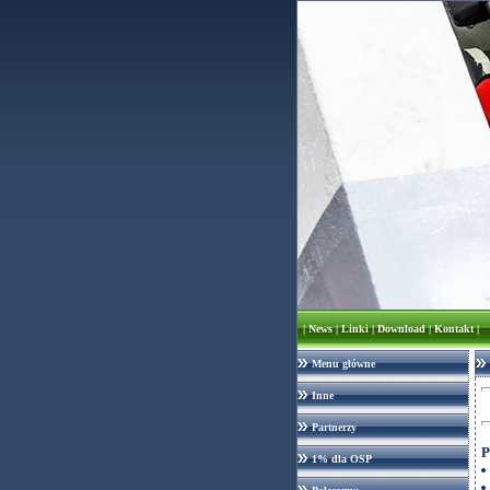
|
News
|
Linki
|
Download
|
Kontakt
|
Menu główne
Inne
Partnerzy
P
1% dla OSP